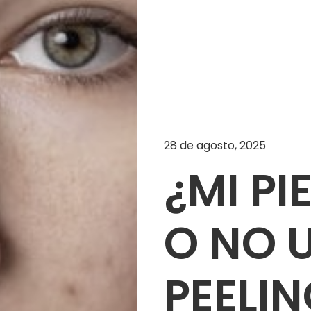
28 de agosto, 2025
¿MI PI
O NO 
PEELI