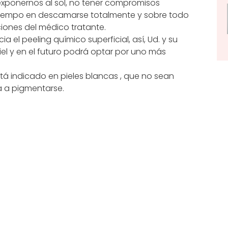
xponernos al sol, no tener compromisos
 tiempo en descamarse totalmente y sobre todo
iones del médico tratante.
cia el peeling químico superficial, así, Ud. y su
l y en el futuro podrá optar por uno más
está indicado en pieles blancas , que no sean
 a pigmentarse.
 primer peeling son: piel rejuvenecida, de color
Si tienes manchas o cicatrices, tal vez sean
rlas o desaparecerlas.
endencia a enrojecerse, seca o alérgica, de
 del sol o estar en un ambiente fresco, de
portante es el mantenimiento y cuidados a tener
os resultados obtenidos serán más duraderos.