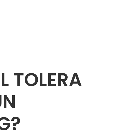
EL TOLERA
UN
NG?