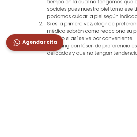
tiempo en la cual no tengamos que e
sociales pues nuestra piel toma ese
podamos cuidar la piel según indicac
Si es la primera vez, elegir de preferen
médico sabrán como reacciona su pie
intenso si así se ve por conveniente.
Agendar cita
El peeling con láser, de preferencia 
delicadas y que no tengan tendencia
Los resultados que se ven después del
más uniforme, con brillo e hidratada. 
necesarias más sesiones para atenua
Si su piel es delgada, sensible, con t
preferencia No hacerse el peeling.
Si su actividad no le permite cuidarse
preferencia No hacerse el peeling
Finalmente tener en cuenta que lo más im
después del peeling, pues de esa forma l